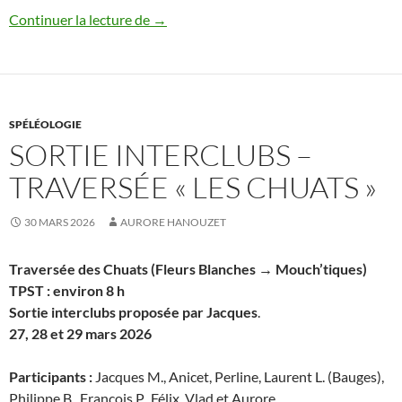
AGE et Conseil d’Administration
Continuer la lecture de
→
SPÉLÉOLOGIE
SORTIE INTERCLUBS –
TRAVERSÉE « LES CHUATS »
30 MARS 2026
AURORE HANOUZET
Traversée des Chuats (Fleurs Blanches → Mouch’tiques)
TPST : environ 8
h
Sortie interclubs proposée par Jacques
.
27, 28 et 29 mars 2026
Participants :
Jacques M., Anicet, Perline, Laurent L. (Bauges),
Philippe B., François P., Félix, Vlad et Aurore.