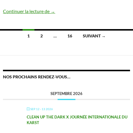
Explorations d’une cavité en Interclubs 
Continuer la lecture de
→
Navigation
1
2
…
16
SUIVANT →
des
articles
NOS PROCHAINS RENDEZ-VOUS…
SEPTEMBRE 2026
SEP 12 - 13 2026
CLEAN UP THE DARK X JOURNÉE INTERNATIONALE DU
KARST