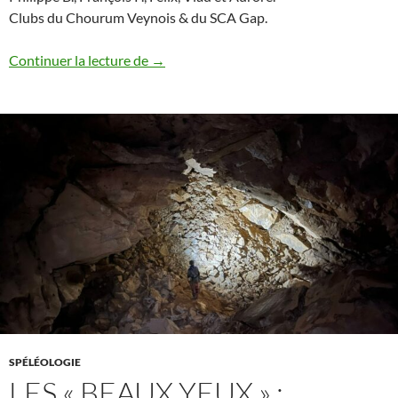
Clubs du Chourum Veynois & du SCA Gap.
Sortie Interclubs – Traversée « Les Chuat
Continuer la lecture de
→
SPÉLÉOLOGIE
LES « BEAUX YEUX » :