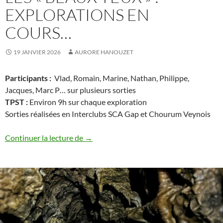
EXPLORATIONS EN
COURS…
19 JANVIER 2026
AURORE HANOUZET
Participants :
Vlad, Romain, Marine, Nathan, Philippe,
Jacques, Marc P… sur plusieurs sorties
TPST :
Environ 9h sur chaque exploration
Sorties réalisées en Interclubs SCA Gap et Chourum Veynois
Les « Beaux Yeux » : explorations en cou
Continuer la lecture de
→