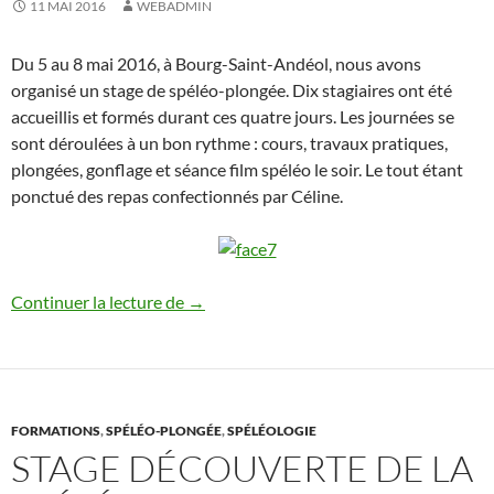
11 MAI 2016
WEBADMIN
Du 5 au 8 mai 2016, à Bourg-Saint-Andéol, nous avons
organisé un stage de spéléo-plongée. Dix stagiaires ont été
accueillis et formés durant ces quatre jours. Les journées se
sont déroulées à un bon rythme : cours, travaux pratiques,
plongées, gonflage et séance film spéléo le soir. Le tout étant
ponctué des repas confectionnés par Céline.
Stage perfectionnement à la spéléologie
Continuer la lecture de
→
FORMATIONS
,
SPÉLÉO-PLONGÉE
,
SPÉLÉOLOGIE
STAGE DÉCOUVERTE DE LA