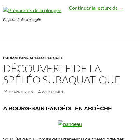
La spéléo-
Continuer la lecture de
→
Préparatifs de la plongée
FORMATIONS
,
SPÉLÉO-PLONGÉE
DÉCOUVERTE DE LA
SPÉLÉO SUBAQUATIQUE
19 AVRIL 2015
WEBADMIN
A BOURG-SAINT-ANDÉOL EN ARDÈCHE
Sous l’égide du Comité départemental de spéléologie des