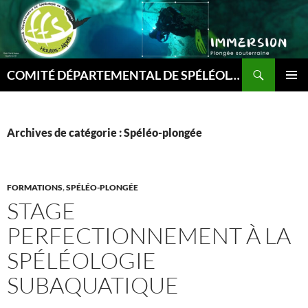
Aller
au
contenu
Recherche
COMITÉ DÉPARTEMENTAL DE SPÉLÉOLOGIE ET DE CANYON DES HAUTES-ALPES
MENU
PRINCI
Archives de catégorie : Spéléo-plongée
FORMATIONS
,
SPÉLÉO-PLONGÉE
STAGE
PERFECTIONNEMENT À LA
SPÉLÉOLOGIE
SUBAQUATIQUE