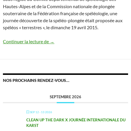
Hautes-Alpes et de la Commission nationale de plongée
souterraine de la Fédération française de spéléologie, une
journée découverte de la spéléo-plongée était proposée aux
spéléos « terrestres », le dimanche 19 avril 2015.
Découverte de la spéléo subaquatique
Continuer la lecture de
→
NOS PROCHAINS RENDEZ-VOUS…
SEPTEMBRE 2026
SEP 12 - 13 2026
CLEAN UP THE DARK X JOURNÉE INTERNATIONALE DU
KARST